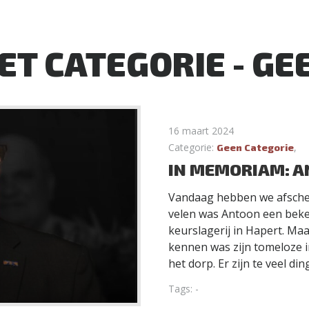
ET CATEGORIE - GE
16 maart 2024
Categorie:
,
Geen Categorie
IN MEMORIAM: A
Vandaag hebben we afsche
velen was Antoon een bekend
keurslagerij in Hapert. M
kennen was zijn tomeloze i
het dorp. Er zijn te veel di
Tags: -