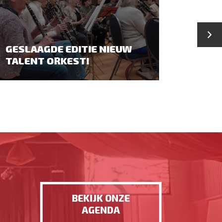
GESLAAGDE EDITIE NIEUW
CONC
TALENT ORKEST!
KOMT
BEKIJK ONZE
AGENDA