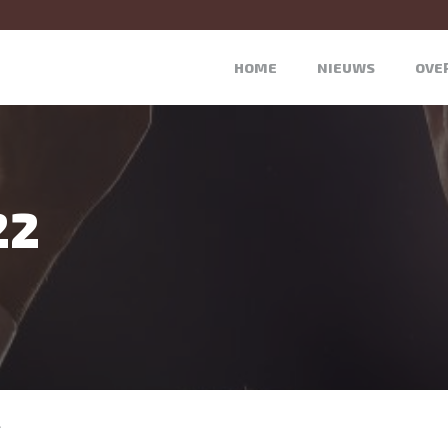
HOME
NIEUWS
OVE
22