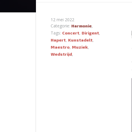
12 mei 2022
Categorie:
,
Harmonie
Tags:
,
,
Concert
Dirigent
,
,
Hapert
Kunstadelt
,
,
Maestro
Muziek
,
Wedstrijd