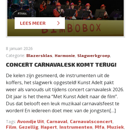
LEES MEER
8 januari 2026
Categorie:
,
,
,
Blazersklas
Harmonie
Slagwerkgroep
CONCERT CARNAVALESK KOMT TERUG!
De kelen zijn gesmeerd, de instrumenten uit de
koffers, het slagwerk opgesteld! Kunst Adelt pakt
weer als vanouds uit tijdens concert carnavalesk 2026.
Dit jaar is het thema “Met Kunst Adelt naar de film”.
Dus dat belooft een leuk muzikaal carnavalsfeest te
worden! En iedereen doet mee: van de jongsten[…]
Avondje Uit
Carnaval
Carnavalsconcert
Tags:
,
,
,
Film
Gezellig
Hapert
Instrumenten
Mfa
Muziek
,
,
,
,
,
,