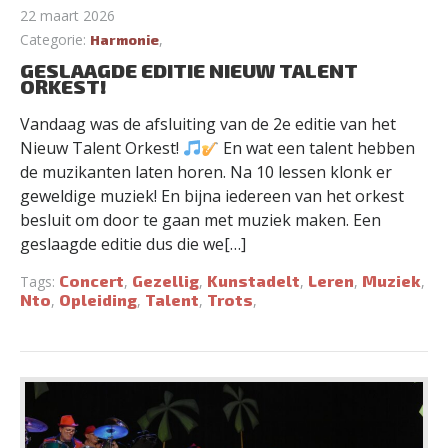
22 maart 2026
Categorie:
,
Harmonie
GESLAAGDE EDITIE NIEUW TALENT
ORKEST!
Vandaag was de afsluiting van de 2e editie van het
Nieuw Talent Orkest!
En wat een talent hebben
de muzikanten laten horen. Na 10 lessen klonk er
geweldige muziek! En bijna iedereen van het orkest
besluit om door te gaan met muziek maken. Een
geslaagde editie dus die we[…]
Concert
Gezellig
Kunstadelt
Leren
Muziek
Tags:
,
,
,
,
,
Nto
Opleiding
Talent
Trots
,
,
,
,