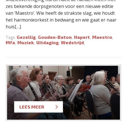
zes bekende dorpsgenoten voor een nieuwe editie
van ‘Maestro’. Wie heeft de strakste slag, wie houdt
het harmonieorkest in bedwang en wie gaat er naar
huis[…]
Gezellig
Gouden-Baton
Hapert
Maestro
Tags:
,
,
,
,
Mfa
Muziek
Uitdaging
Wedstrijd
,
,
,
,
LEES MEER