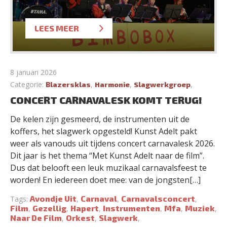
LEES MEER
8 januari 2026
Categorie:
,
,
,
Blazersklas
Harmonie
Slagwerkgroep
CONCERT CARNAVALESK KOMT TERUG!
De kelen zijn gesmeerd, de instrumenten uit de
koffers, het slagwerk opgesteld! Kunst Adelt pakt
weer als vanouds uit tijdens concert carnavalesk 2026.
Dit jaar is het thema “Met Kunst Adelt naar de film”.
Dus dat belooft een leuk muzikaal carnavalsfeest te
worden! En iedereen doet mee: van de jongsten[…]
Avondje Uit
Carnaval
Carnavalsconcert
Tags:
,
,
,
Film
Gezellig
Hapert
Instrumenten
Mfa
Muziek
,
,
,
,
,
,
Naar De Film
Orkest
Slagwerk
,
,
,