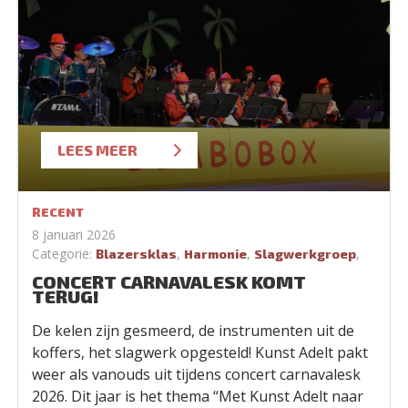
LEES MEER
RECENT
8 januari 2026
Categorie:
,
,
,
Blazersklas
Harmonie
Slagwerkgroep
CONCERT CARNAVALESK KOMT
TERUG!
De kelen zijn gesmeerd, de instrumenten uit de
koffers, het slagwerk opgesteld! Kunst Adelt pakt
weer als vanouds uit tijdens concert carnavalesk
2026. Dit jaar is het thema “Met Kunst Adelt naar