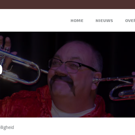
HOME
NIEUWS
OVE
D
lligheid