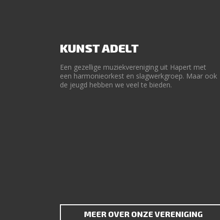
KUNST ADELT
Een gezellige muziekvereniging uit Hapert met
een harmonieorkest en slagwerkgroep. Maar ook
de jeugd hebben we veel te bieden.
MEER OVER ONZE VERENIGING