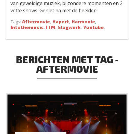
van geweldige muziek, bijzondere momenten en 2
vette shows. Geniet na met de beelden!
Aftermovie
Hapert
Harmonie
Tags:
,
,
,
Intothemusic
ITM
Slagwerk
Youtube
,
,
,
,
BERICHTEN MET TAG -
AFTERMOVIE