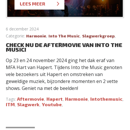
LEES MEER
6 december 2024
Categorie:
,
,
,
Harmonie
Into The Music
Slagwerkgroep
CHECK NU DE AFTERMOVIE VAN INTO THE
MUSIC!
Op 23 en 24 november 2024 ging het dak eraf van
MFA Hart van Hapert. Tijdens Into the Music genoten
vele bezoekers uit Hapert en omstreken van
geweldige muziek, bijzondere momenten en 2 vette
shows. Geniet na met de beelden!
Aftermovie
Hapert
Harmonie
Intothemusic
Tags:
,
,
,
,
ITM
Slagwerk
Youtube
,
,
,