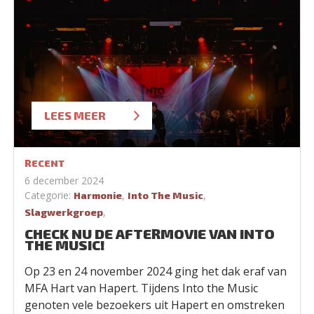
LEES MEER
RECENT
6 december 2024
Categorie:
,
,
Harmonie
Into The Music
,
Slagwerkgroep
CHECK NU DE AFTERMOVIE VAN INTO
THE MUSIC!
Op 23 en 24 november 2024 ging het dak eraf van
MFA Hart van Hapert. Tijdens Into the Music
genoten vele bezoekers uit Hapert en omstreken