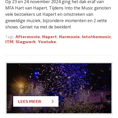
Op 23 en 24 november 2024 ging het dak eraf van
MFA Hart van Hapert. Tijdens Into the Music genoten
vele bezoekers uit Hapert en omstreken van
geweldige muziek, bijzondere momenten en 2 vette
shows. Geniet na met de beelden!
Aftermovie
Hapert
Harmonie
Intothemusic
Tags:
,
,
,
,
ITM
Slagwerk
Youtube
,
,
,
LEES MEER