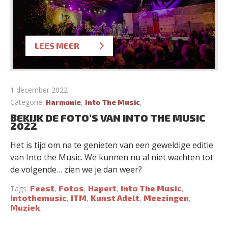
LEES MEER
1 december 2022
Categorie:
,
,
Harmonie
Into The Music
BEKIJK DE FOTO’S VAN INTO THE MUSIC
2022
Het is tijd om na te genieten van een geweldige editie
van Into the Music. We kunnen nu al niet wachten tot
de volgende… zien we je dan weer?
Feest
Fotos
Hapert
Into The Music
Tags:
,
,
,
,
Intothemusic
ITM
Kunst Adelt
Meezingen
,
,
,
,
Muziek
,