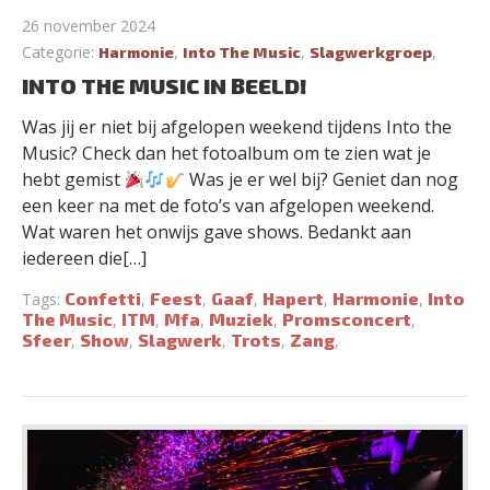
26 november 2024
Categorie:
,
,
,
Harmonie
Into The Music
Slagwerkgroep
INTO THE MUSIC IN BEELD!
Was jij er niet bij afgelopen weekend tijdens Into the
Music? Check dan het fotoalbum om te zien wat je
hebt gemist
Was je er wel bij? Geniet dan nog
een keer na met de foto’s van afgelopen weekend.
Wat waren het onwijs gave shows. Bedankt aan
iedereen die[…]
Confetti
Feest
Gaaf
Hapert
Harmonie
Into
Tags:
,
,
,
,
,
The Music
ITM
Mfa
Muziek
Promsconcert
,
,
,
,
,
Sfeer
Show
Slagwerk
Trots
Zang
,
,
,
,
,