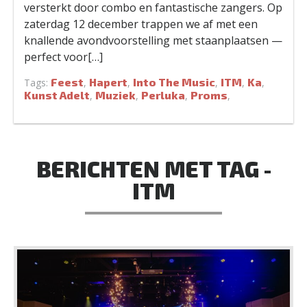
versterkt door combo en fantastische zangers. Op
zaterdag 12 december trappen we af met een
knallende avondvoorstelling met staanplaatsen —
perfect voor[…]
Feest
Hapert
Into The Music
ITM
Ka
Tags:
,
,
,
,
,
Kunst Adelt
Muziek
Perluka
Proms
,
,
,
,
BERICHTEN MET TAG -
ITM