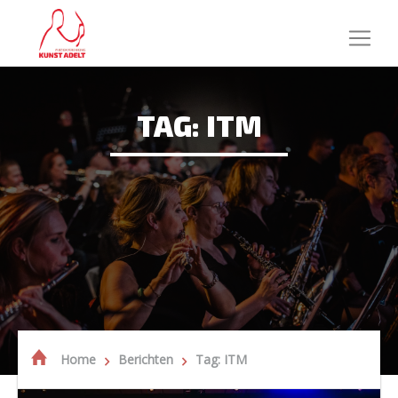
TAG: ITM
Home
Berichten
Tag: ITM