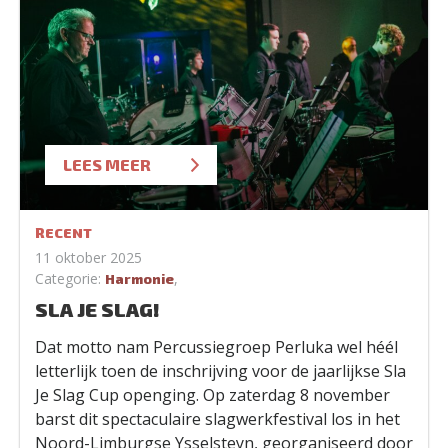
LEES MEER
RECENT
11 oktober 2025
Categorie:
,
Harmonie
SLA JE SLAG!
Dat motto nam Percussiegroep Perluka wel héél
letterlijk toen de inschrijving voor de jaarlijkse Sla
Je Slag Cup openging. Op zaterdag 8 november
barst dit spectaculaire slagwerkfestival los in het
Noord-Limburgse Ysselsteyn, georganiseerd door