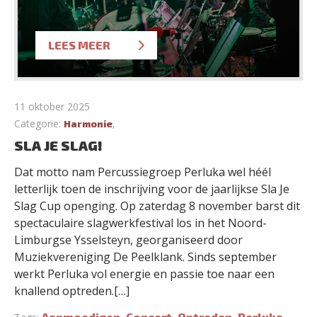
LEES MEER
11 oktober 2025
Categorie:
,
Harmonie
SLA JE SLAG!
Dat motto nam Percussiegroep Perluka wel héél
letterlijk toen de inschrijving voor de jaarlijkse Sla Je
Slag Cup openging. Op zaterdag 8 november barst dit
spectaculaire slagwerkfestival los in het Noord-
Limburgse Ysselsteyn, georganiseerd door
Muziekvereniging De Peelklank. Sinds september
werkt Perluka vol energie en passie toe naar een
knallend optreden.[…]
Aanmoedigen
Concert
Optreden
Perluka