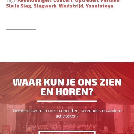
Tags:
,
,
,
,
Sla Je Slag
Slagwerk
Wedstrijd
Ysselsteyn
,
,
,
,
WAAR KUN JE ONS ZIEN
EN HOREN?
Geïnteresseerd in onze concerten, serenades en andere
activiteiten?