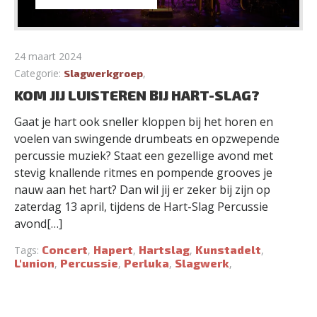
24 maart 2024
Categorie:
,
Slagwerkgroep
KOM JIJ LUISTEREN BIJ HART-SLAG?
Gaat je hart ook sneller kloppen bij het horen en
voelen van swingende drumbeats en opzwepende
percussie muziek? Staat een gezellige avond met
stevig knallende ritmes en pompende grooves je
nauw aan het hart? Dan wil jij er zeker bij zijn op
zaterdag 13 april, tijdens de Hart-Slag Percussie
avond[…]
Concert
Hapert
Hartslag
Kunstadelt
Tags:
,
,
,
,
L'union
Percussie
Perluka
Slagwerk
,
,
,
,