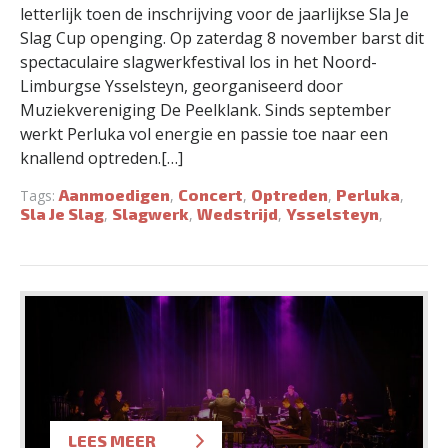
letterlijk toen de inschrijving voor de jaarlijkse Sla Je
Slag Cup openging. Op zaterdag 8 november barst dit
spectaculaire slagwerkfestival los in het Noord-
Limburgse Ysselsteyn, georganiseerd door
Muziekvereniging De Peelklank. Sinds september
werkt Perluka vol energie en passie toe naar een
knallend optreden.[…]
Aanmoedigen
Concert
Optreden
Perluka
Tags:
,
,
,
,
Sla Je Slag
Slagwerk
Wedstrijd
Ysselsteyn
,
,
,
,
LEES MEER