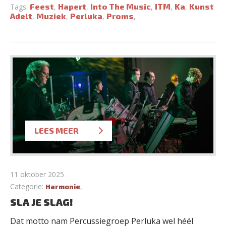
Feest
Hapert
Into The Music
ITM
Ka
Kunst
Tags:
,
,
,
,
,
Adelt
Muziek
Perluka
Proms
,
,
,
,
LEES MEER
11 oktober 2025
Categorie:
,
Harmonie
SLA JE SLAG!
Dat motto nam Percussiegroep Perluka wel héél