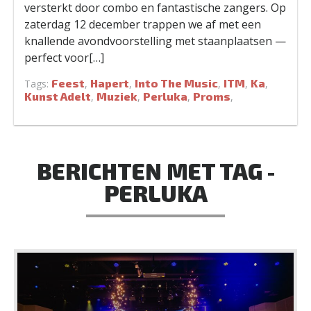
versterkt door combo en fantastische zangers. Op
zaterdag 12 december trappen we af met een
knallende avondvoorstelling met staanplaatsen —
perfect voor[…]
Feest
Hapert
Into The Music
ITM
Ka
Tags:
,
,
,
,
,
Kunst Adelt
Muziek
Perluka
Proms
,
,
,
,
BERICHTEN MET TAG -
PERLUKA