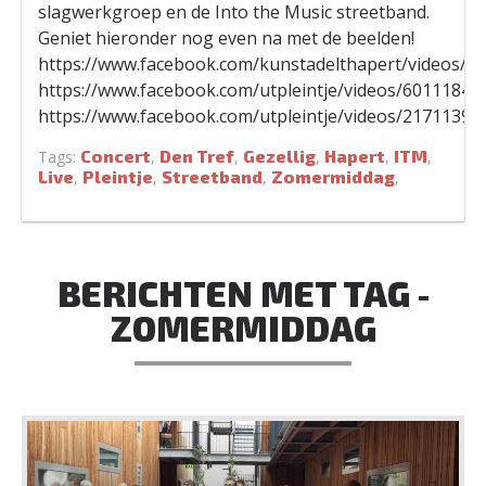
slagwerkgroep en de Into the Music streetband.
Geniet hieronder nog even na met de beelden!
https://www.facebook.com/kunstadelthapert/videos/3
https://www.facebook.com/utpleintje/videos/60111847
https://www.facebook.com/utpleintje/videos/21711393
Concert
Den Tref
Gezellig
Hapert
ITM
Tags:
,
,
,
,
,
Live
Pleintje
Streetband
Zomermiddag
,
,
,
,
BERICHTEN MET TAG -
ZOMERMIDDAG