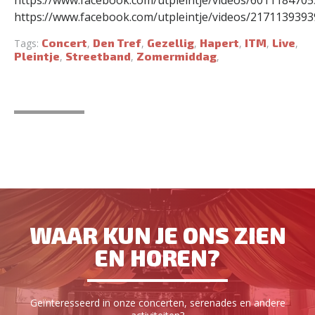
https://www.facebook.com/utpleintje/videos/601118470
https://www.facebook.com/utpleintje/videos/217113939
Concert
Den Tref
Gezellig
Hapert
ITM
Live
Tags:
,
,
,
,
,
,
Pleintje
Streetband
Zomermiddag
,
,
,
WAAR KUN JE ONS ZIEN
EN HOREN?
Geïnteresseerd in onze concerten, serenades en andere