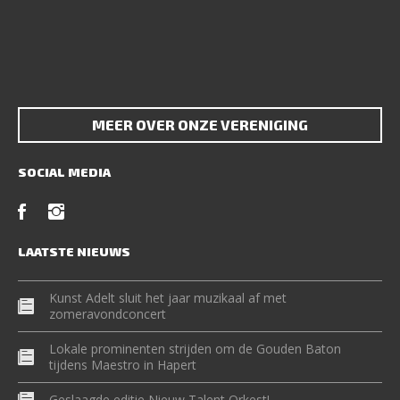
MEER OVER ONZE VERENIGING
SOCIAL MEDIA
LAATSTE NIEUWS
Kunst Adelt sluit het jaar muzikaal af met
zomeravondconcert
Lokale prominenten strijden om de Gouden Baton
tijdens Maestro in Hapert
Geslaagde editie Nieuw Talent Orkest!