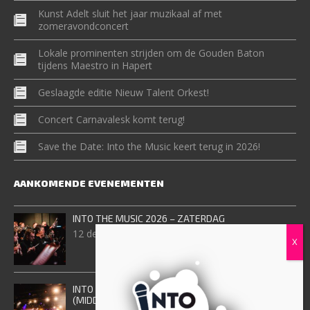
Kunst Adelt sluit het jaar muzikaal af met
zomeravondconcert
Lokale prominenten strijden om de Gouden Baton
tijdens Maestro in Hapert
Geslaagde editie Nieuw Talent Orkest!
Concert Carnavalesk komt terug!
Save the Date: Into the Music keert terug in 2026!
AANKOMENDE EVENEMENTEN
INTO THE MUSIC 2026 – ZATERDAG
12 december, 2026
INTO THE MUSIC 2026 – ZONDAG
(MIDDAGVOORSTELING)