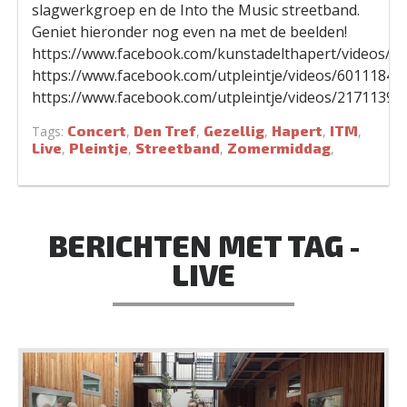
slagwerkgroep en de Into the Music streetband.
Geniet hieronder nog even na met de beelden!
https://www.facebook.com/kunstadelthapert/videos/3
https://www.facebook.com/utpleintje/videos/60111847
https://www.facebook.com/utpleintje/videos/21711393
Concert
Den Tref
Gezellig
Hapert
ITM
Tags:
,
,
,
,
,
Live
Pleintje
Streetband
Zomermiddag
,
,
,
,
BERICHTEN MET TAG -
LIVE