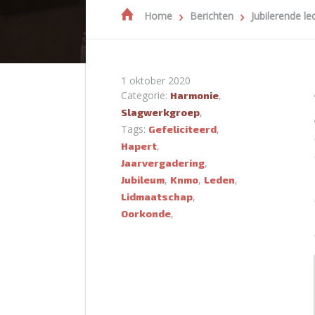
Home
Berichten
Jubilerende le
1 oktober 2020
Categorie:
,
Harmonie
,
Slagwerkgroep
Tags:
,
Gefeliciteerd
,
Hapert
,
Jaarvergadering
,
,
,
Jubileum
Knmo
Leden
,
Lidmaatschap
,
Oorkonde