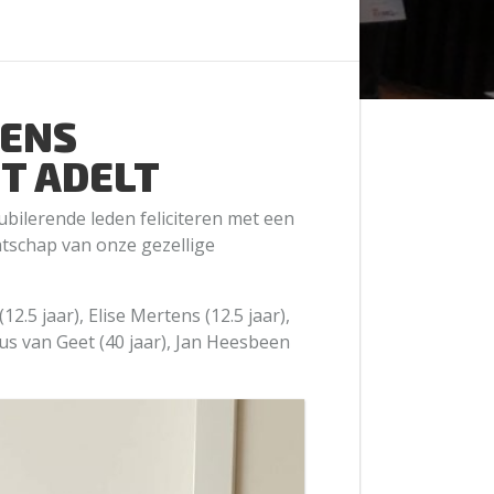
DENS
T ADELT
bilerende leden feliciteren met een
atschap van onze gezellige
2.5 jaar), Elise Mertens (12.5 jaar),
us van Geet (40 jaar), Jan Heesbeen