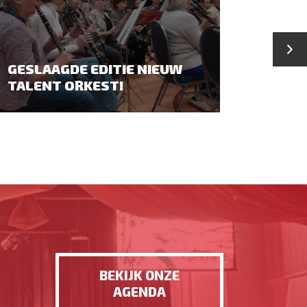
GESLAAGDE EDITIE NIEUW
CONC
TALENT ORKEST!
KOMT
BEKIJK ONZE
AGENDA