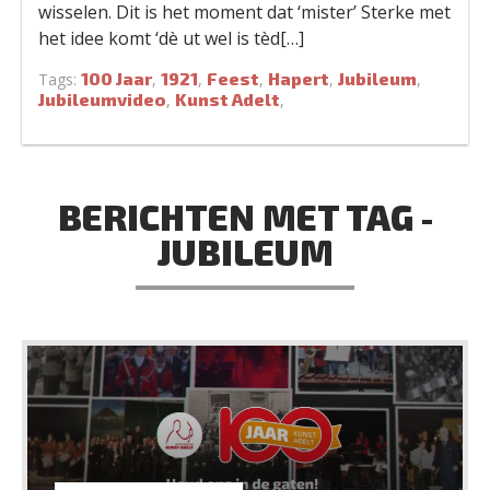
wisselen. Dit is het moment dat ‘mister’ Sterke met
het idee komt ‘dè ut wel is tèd[…]
100 Jaar
1921
Feest
Hapert
Jubileum
Tags:
,
,
,
,
,
Jubileumvideo
Kunst Adelt
,
,
BERICHTEN MET TAG -
JUBILEUM