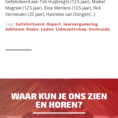
Gefeliciteerd aan Tim Huijbregts (12.5 jaar), Maikel
Magnee (12.5 jaar), Elise Mertens (12.5 jaar), Rick
Vermeulen (25 jaar), Hanneke van Dongen[…]
Gefeliciteerd
Hapert
Jaarvergadering
Tags:
,
,
,
Jubileum
Knmo
Leden
Lidmaatschap
Oorkonde
,
,
,
,
,
WAAR KUN JE ONS ZIEN
EN HOREN?