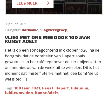
LEES MEER
3 januari 2021
Categorie:
,
,
Harmonie
Slagwerkgroep
VLIEG MET ONS MEE DOOR 100 JAAR
KUNST ADELT
Het is op een zondagochtend in oktober 1920, na de
hoogmis, dat de notabelen van Hapert zoals
gewoonlijk in het café tegenover de kerk bijeenzitten
om het nieuws van de week uit te wisselen. Dit is het
moment dat ‘mister’ Sterke met het idee komt ‘dè ut
wel is tèd[…]
100 Jaar
1921
Feest
Hapert
Jubileum
Tags:
,
,
,
,
,
Jubileumvideo
Kunst Adelt
,
,