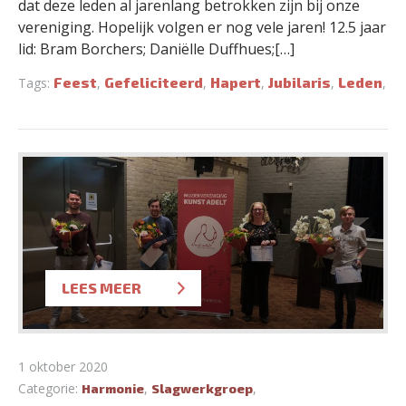
dat deze leden al jarenlang betrokken zijn bij onze
vereniging. Hopelijk volgen er nog vele jaren! 12.5 jaar
lid: Bram Borchers; Daniëlle Duffhues;[…]
Feest
Gefeliciteerd
Hapert
Jubilaris
Leden
Tags:
,
,
,
,
,
LEES MEER
1 oktober 2020
Categorie:
,
,
Harmonie
Slagwerkgroep