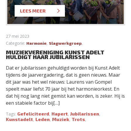
LEES MEER
27 mei 2023
Categorie:
,
,
Harmonie
Slagwerkgroep
MUZIEKVERENIGING KUNST ADELT
HULDIGT HAAR JUBILARISSEN
Dat er jubilarissen gehuldigd worden bij Kunst Adelt
tijdens de jaarvergadering, dat is geen nieuws. Maar
dit jaar was het wel nieuws: Laurens van Gompel
speelt maar liefst 70 jaar bij het harmonieorkest. En
dat hij nog lang niet gemist kan worden, is zeker. Hij is
een stabiele factor bij[…]
Gefeliciteerd
Hapert
Jubilarissen
Tags:
,
,
,
Kunstadelt
Leden
Muziek
Trots
,
,
,
,