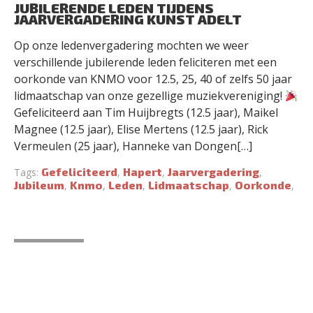
JUBILERENDE LEDEN TIJDENS
JAARVERGADERING KUNST ADELT
Op onze ledenvergadering mochten we weer
verschillende jubilerende leden feliciteren met een
oorkonde van KNMO voor 12.5, 25, 40 of zelfs 50 jaar
lidmaatschap van onze gezellige muziekvereniging!
Gefeliciteerd aan Tim Huijbregts (12.5 jaar), Maikel
Magnee (12.5 jaar), Elise Mertens (12.5 jaar), Rick
Vermeulen (25 jaar), Hanneke van Dongen[…]
Gefeliciteerd
Hapert
Jaarvergadering
Tags:
,
,
,
Jubileum
Knmo
Leden
Lidmaatschap
Oorkonde
,
,
,
,
,