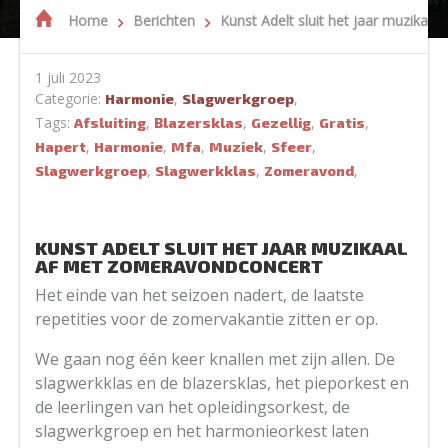
Home
Berichten
Kunst Adelt sluit het jaar muzikaa
1 juli 2023
Categorie:
,
,
Harmonie
Slagwerkgroep
Tags:
,
,
,
,
Afsluiting
Blazersklas
Gezellig
Gratis
,
,
,
,
,
Hapert
Harmonie
Mfa
Muziek
Sfeer
,
,
,
Slagwerkgroep
Slagwerkklas
Zomeravond
KUNST ADELT SLUIT HET JAAR MUZIKAAL
AF MET ZOMERAVONDCONCERT
Het einde van het seizoen nadert, de laatste
repetities voor de zomervakantie zitten er op.
We gaan nog één keer knallen met zijn allen. De
slagwerkklas en de blazersklas, het pieporkest en
de leerlingen van het opleidingsorkest, de
slagwerkgroep en het harmonieorkest laten