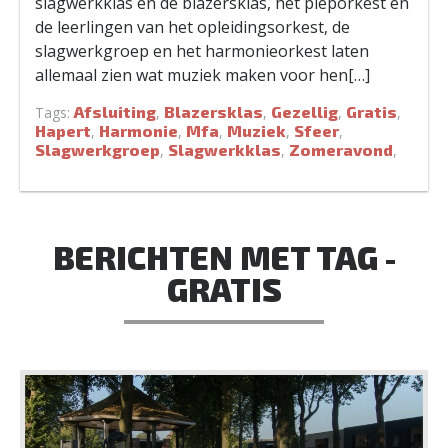
slagwerkklas en de blazersklas, het pieporkest en
de leerlingen van het opleidingsorkest, de
slagwerkgroep en het harmonieorkest laten
allemaal zien wat muziek maken voor hen[…]
Afsluiting
Blazersklas
Gezellig
Gratis
Tags:
,
,
,
,
Hapert
Harmonie
Mfa
Muziek
Sfeer
,
,
,
,
,
Slagwerkgroep
Slagwerkklas
Zomeravond
,
,
,
BERICHTEN MET TAG -
GRATIS