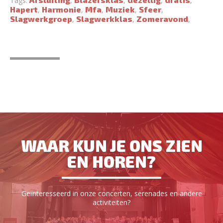
Tags:
,
,
,
,
Hapert
Harmonie
Mfa
Muziek
Sfeer
,
,
,
,
,
Slagwerkgroep
Slagwerkklas
Zomeravond
,
,
,
WAAR KUN JE ONS ZIEN
EN HOREN?
Geïnteresseerd in onze concerten, serenades en andere
activiteiten?