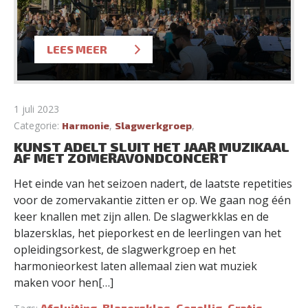
LEES MEER
1 juli 2023
Categorie:
,
,
Harmonie
Slagwerkgroep
KUNST ADELT SLUIT HET JAAR MUZIKAAL
AF MET ZOMERAVONDCONCERT
Het einde van het seizoen nadert, de laatste repetities
voor de zomervakantie zitten er op. We gaan nog één
keer knallen met zijn allen. De slagwerkklas en de
blazersklas, het pieporkest en de leerlingen van het
opleidingsorkest, de slagwerkgroep en het
harmonieorkest laten allemaal zien wat muziek
maken voor hen[…]
Afsluiting
Blazersklas
Gezellig
Gratis