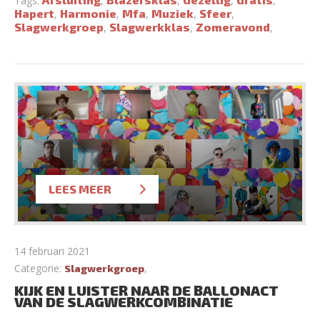
Tags:
,
,
,
,
Hapert
Harmonie
Mfa
Muziek
Sfeer
,
,
,
,
,
Slagwerkgroep
Slagwerkklas
Zomeravond
,
,
,
LEES MEER
14 februari 2021
Categorie:
,
Slagwerkgroep
KIJK EN LUISTER NAAR DE BALLONACT
VAN DE SLAGWERKCOMBINATIE