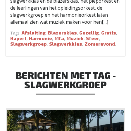
slagwerkklas en de blazersklas, het pieporkest en
de leerlingen van het opleidingsorkest, de
slagwerkgroep en het harmonieorkest laten
allemaal zien wat muziek maken voor hen[…]
Afsluiting
Blazersklas
Gezellig
Gratis
Tags:
,
,
,
,
Hapert
Harmonie
Mfa
Muziek
Sfeer
,
,
,
,
,
Slagwerkgroep
Slagwerkklas
Zomeravond
,
,
,
BERICHTEN MET TAG -
SLAGWERKGROEP