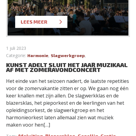
LEES MEER
1 juli 2023
Categorie:
,
,
Harmonie
Slagwerkgroep
KUNST ADELT SLUIT HET JAAR MUZIKAAL
AF MET ZOMERAVONDCONCERT
Het einde van het seizoen nadert, de laatste repetities
voor de zomervakantie zitten er op. We gaan nog één
keer knallen met zijn allen. De slagwerkklas en de
blazersklas, het pieporkest en de leerlingen van het
opleidingsorkest, de slagwerkgroep en het
harmonieorkest laten allemaal zien wat muziek
maken voor hen[…]
Afsluiting
Blazersklas
Gezellig
Gratis