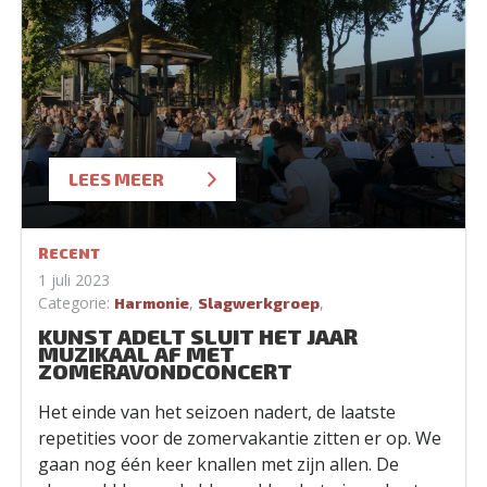
LEES MEER
RECENT
1 juli 2023
Categorie:
,
,
Harmonie
Slagwerkgroep
KUNST ADELT SLUIT HET JAAR
MUZIKAAL AF MET
ZOMERAVONDCONCERT
Het einde van het seizoen nadert, de laatste
repetities voor de zomervakantie zitten er op. We
gaan nog één keer knallen met zijn allen. De