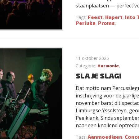
staanplaatsen — perfect v
Feest
Hapert
Into 
Tags:
,
,
Perluka
Proms
,
,
11 oktober 2025
Categorie:
,
Harmonie
SLA JE SLAG!
Dat motto nam Percussiegro
inschrijving voor de jaarli
november barst dit spectacu
Limburgse Ysselsteyn, geo
Peelklank. Sinds september
naar een knallend optreden
Aanmoedigen
Conc
Tags:
,