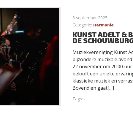
8 september 2025
Categorie:
,
Harmonie
KUNST ADELT & B
DE SCHOUWBUR
Muziekvereniging Kunst Ad
bijzondere muzikale avond 
22 november om 20:00 uur. H
belooft een unieke ervarin
klassieke muziek en verra
Bovendien gaat[…]
Tags: -