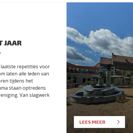
T JAAR
T
laatste repetities voor
m laten alle leden van
ren tijdens het
mma staan optredens
reniging. Van slagwerk
LEES MEER