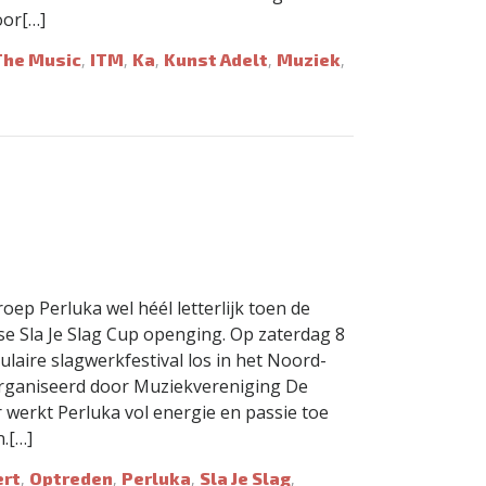
oor[…]
The Music
ITM
Ka
Kunst Adelt
Muziek
,
,
,
,
,
ep Perluka wel héél letterlijk toen de
jkse Sla Je Slag Cup openging. Op zaterdag 8
laire slagwerkfestival los in het Noord-
rganiseerd door Muziekvereniging De
 werkt Perluka vol energie en passie toe
.[…]
ert
Optreden
Perluka
Sla Je Slag
,
,
,
,