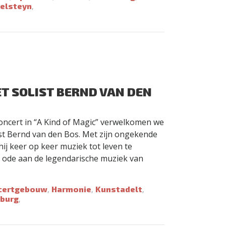
elsteyn
,
T SOLIST BERND VAN DEN
ncert in “A Kind of Magic” verwelkomen we
nist Bernd van den Bos. Met zijn ongekende
 hij keer op keer muziek tot leven te
n ode aan de legendarische muziek van
certgebouw
Harmonie
Kunstadelt
,
,
,
lburg
,