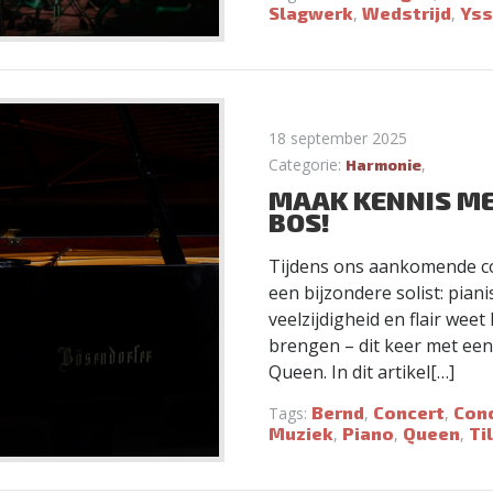
Slagwerk
Wedstrijd
Yss
,
,
18 september 2025
Categorie:
,
Harmonie
MAAK KENNIS ME
BOS!
Tijdens ons aankomende co
een bijzondere solist: pia
veelzijdigheid en flair weet
brengen – dit keer met ee
Queen. In dit artikel[…]
Bernd
Concert
Con
Tags:
,
,
Muziek
Piano
Queen
Ti
,
,
,